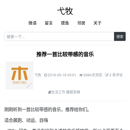
弋牧
微语
留言
摸鱼
邻居
关于
搜索
推荐一首比较带感的音乐
弋牧
2016-05-18 00:01
6384次浏览
2 条评论
生活工作 酸甜苦辣
刚刚听到一首比较带感的音乐，推荐给你们。
适合晨跑、动运、自嗨