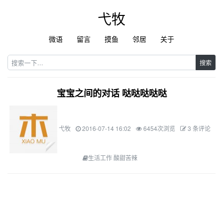
弋牧
微语
留言
摸鱼
邻居
关于
搜索
宝宝之间的对话 哒哒哒哒哒
弋牧
2016-07-14 16:02
6454次浏览
3 条评论
生活工作 酸甜苦辣