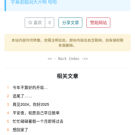
字幕君脑洞大开啊 哈哈
喜欢
0
分享文章
赞助网站
本站内容均可转载，但需注明出处，部份内容出自互联网，如有侵权联
系我删除。
<< · Back Index ·>>
相关文章
1
今年不算好的开局…
2
追尾了……
3
再见2024，你好2025
4
平安夜，祝愿自己早日脱单
5
忙忙碌碌暑假一个月即将过去
6
想回家了