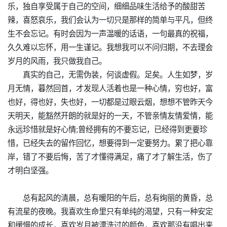
乐，独自享受属于自己的空间，细细品味生活给予的酸甜苦
辣，喜怒哀乐，我们会认为一切只是那样的简单与平凡，但终
生不会忘记。有时会因为一声温暖的话语，一句最真的祝福，
久久难以忘怀，用一生谨记。我想我可以不问归期，不去理会
岁月的风雨，我只做我自己。
真实的自己，无需伪装，何谈虚假。足矣。人生如梦，岁
月无情，暮然回首，才发现人活着也是一种心情，穷也好，富
也好，得也好，失也好，一切都是过眼云烟，想想不管昨天今
天明天，能豁然开朗的就是好的一天，不管亲情友情爱情，能
永远珍惜就是好心情;曾经拥有的不要忘记，已经得到更要珍
惜，已经失去的留作回忆，想要得到一定要努力。累了把心靠
岸，错了不要后悔，苦了才懂得满足，痛了才了解生活，伤了
才明白坚强。
总有起风的清晨，总有暖阳的午后，总有绚丽的黄昏，总
有流星的夜晚。我喜欢生命里只有单纯的渴望，只有一种安定
和缓慢的成长，喜欢岁月被漂洗过的颜色，喜欢那没有唱出来