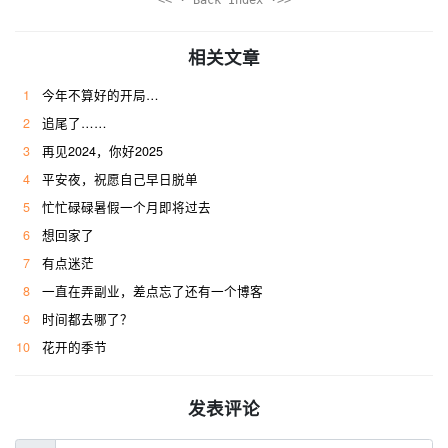
相关文章
1
今年不算好的开局…
2
追尾了……
3
再见2024，你好2025
4
平安夜，祝愿自己早日脱单
5
忙忙碌碌暑假一个月即将过去
6
想回家了
7
有点迷茫
8
一直在弄副业，差点忘了还有一个博客
9
时间都去哪了？
10
花开的季节
发表评论