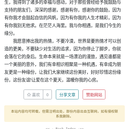
生，我得到了诸多的幸福与感动，对于那些曾经给予我鼓励与
支持的朋友们，深深的感谢，感谢有你，感谢你的鼓励，因为
有你我才会鼓起自信的风帆，因为有你我的人生才精彩，因为
有你我别无他求。在茫茫人海里。我与你相遇，是我们今生的
缘分。
我愿意捧出我的热情，不要冷漠，世界是要热情才可以创
造的更美，不要缺少对生活的追求，因为你停止了脚步，你就
会落在它的身后。生命本来就是一场漂泊的漫旅，遇见谁都是
一个美丽的意外，我们有幸相识相聚是一种机遇，有幸成为朋
友更是一种缘份，让我们大家继续这份美好，好好珍惜这份缘
份，这份友谊!让爱在这个夏天，温暖你我的心房。
喜欢
0
分享文章
赞助网站
本站内容均可转载，但需注明出处，部份内容出自互联网，如有侵权联
系我删除。
<< · Back Index ·>>