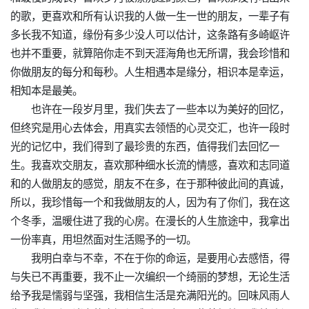
的歌，更喜欢和所有认识我的人做一生一世的朋友，一辈子有
多长我不知道，缘份有多少没人可以估计，这条路有多崎岖许
也并不重要，就算陪你走不到天涯海角也无所谓，我会珍惜和
你做朋友的每分和每秒。人生相遇本是缘分，相识本是幸运，
相知本是最美。
也许在一段岁月里，我们失去了一些本以为美好的回忆，
但终究是用心去体会，用真实去领悟的心灵交汇，也许一段时
光的记忆中，我们得到了最珍贵的东西，值得我们去回忆一
生。我喜欢交朋友，喜欢那种细水长流的情感，喜欢和志同道
和的人做朋友的感觉，朋友不在多，在于那种彼此间的真诚，
所以，我珍惜每一个和我做朋友的人，因为有了你们，我在这
个冬季，温暖住进了我的心房。在漫长的人生旅途中，我拿出
一份率真，用坦然面对生活赐予的一切。
我明白幸与不幸，不在于你的命运，是要用心去感悟，得
与失已不再重要，我不止一次编织一个绮丽的梦想，无论生活
给予我是懦弱与坚强，我相信生活是充满阳光的。回味风雨人