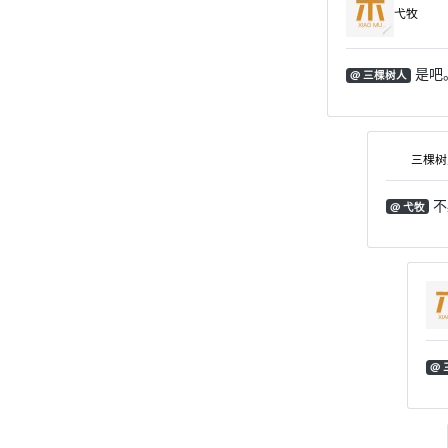
弋牧
是吧
@ 三棵树人
三棵树
不
@ 弋牧
@