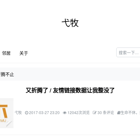
弋牧
邻居
关于
折腾不止
又折腾了 / 友情链接数据让我整没了
弋牧
2017-03-27 23:20
12042次浏览
30 条评论
生命不休，