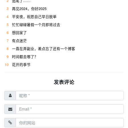
2
追尾了……
3
再见2024，你好2025
4
平安夜，祝愿自己早日脱单
5
忙忙碌碌暑假一个月即将过去
6
想回家了
7
有点迷茫
8
一直在弄副业，差点忘了还有一个博客
9
时间都去哪了？
10
花开的季节
发表评论