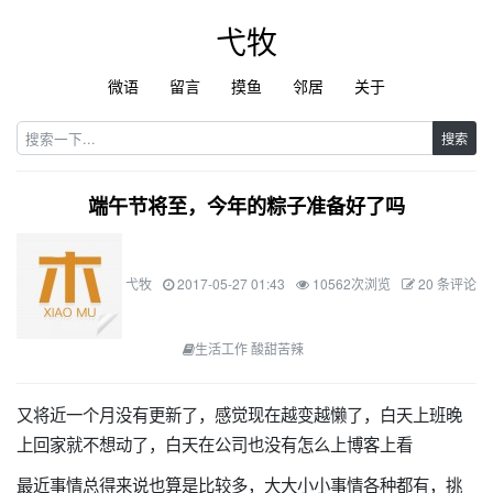
弋牧
微语
留言
摸鱼
邻居
关于
搜索
端午节将至，今年的粽子准备好了吗
弋牧
2017-05-27 01:43
10562次浏览
20 条评论
生活工作 酸甜苦辣
又
将近一个月没有更新了，感觉现在越变越懒了，白天上班晚
上回家就不想动了，白天在公司也没有怎么上博客上看
最近事情总得来说也算是比较多，大大小小事情各种都有，挑