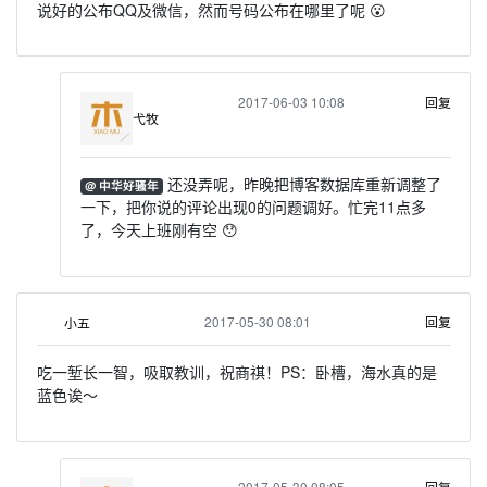
说好的公布QQ及微信，然而号码公布在哪里了呢 😮
2017-06-03 10:08
回复
弋牧
还没弄呢，昨晚把博客数据库重新调整了
@ 中华好骚年
一下，把你说的评论出现0的问题调好。忙完11点多
了，今天上班刚有空 😯
2017-05-30 08:01
回复
小五
吃一堑长一智，吸取教训，祝商祺！PS：卧槽，海水真的是
蓝色诶～
2017-05-30 08:05
回复