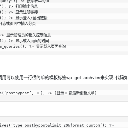
_query(); ?> 搜索表单的值

ge’); ?> 打印输出信息

er(); ?> 显示注册链接

ut(); ?> 显示登入/登出链接

 在日志或页面中插入分页

); ?> 显示管理员的相关控制信息

p(1); ?> 显示载入页面的时间

num_queries(); ?> 显示载入页面查询
的调用可以使用一行很简单的模板标签wp_get_archvies来实现. 代码
ves(‘postbypost’, 10); ?> (显示10篇最新更新文章)
ives(‘type=postbypost&limit=20&format=custom’); ?>