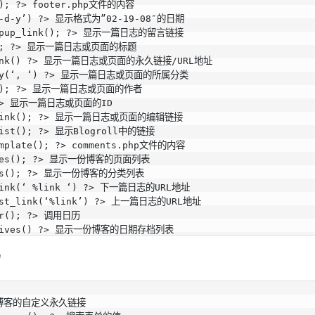
(); ?> footer.php文件的内容

‘m-d-y’) ?> 显示格式为”02-19-08″的日期

popup_link(); ?> 显示一篇日志的留言链接

e(); ?> 显示一篇日志或页面的标题

alink() ?> 显示一篇日志或页面的永久链接/URL地址

gory(‘, ‘) ?> 显示一篇日志或页面的所属分类

or(); ?> 显示一篇日志或页面的作者

; ?> 显示一篇日志或页面的ID

t_link(); ?> 显示一篇日志或页面的编辑链接

list(); ?> 显示Blogroll中的链接

emplate(); ?> comments.php文件的内容

pages(); ?> 显示一份博客的页面列表

cats(); ?> 显示一份博客的分类列表

_link(‘ %link ‘) ?> 下一篇日志的URL地址

post_link(‘%link’) ?> 上一篇日志的URL地址

ar(); ?> 调用日历

rchives() ?> 显示一份博客的日期存档列表

av_link(); ?> 显示较新日志链接(上一页)和较旧日志链接（下一页）

码
‘description’); ?> 显示博客的描述信息
显示博客的自定义永久链接
