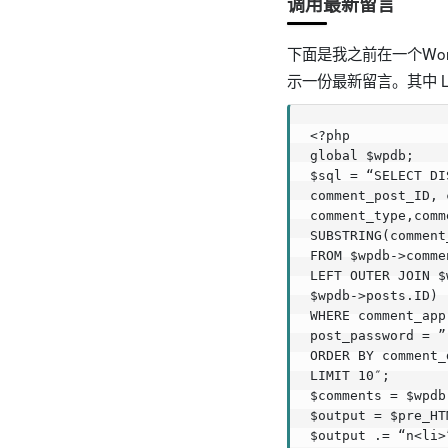
调用最新留言
下面是我之前在一个Wo
示一份最新留言。其中 L
<?php

global $wpdb;

$sql = “SELECT DI
comment_post_ID, 
comment_type,comm
SUBSTRING(comment
FROM $wpdb->commen
LEFT OUTER JOIN $
$wpdb->posts.ID)

WHERE comment_app
post_password = ”

ORDER BY comment_
LIMIT 10″;

$comments = $wpdb
$output = $pre_HT
$output .= “n<li>