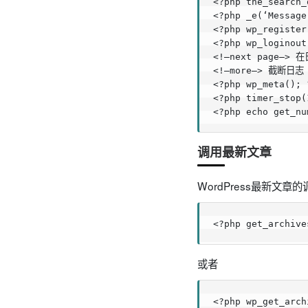
<?php the_search
<?php _e(‘Messa
<?php wp_regist
<?php wp_logino
<!–next page–>
<!–more–> 截断日志

<?php wp_meta(
<?php timer_sto
<?php echo get_
调用最新文章
WordPress最新文章
<?php get_archi
或者
<?php wp_get_arch