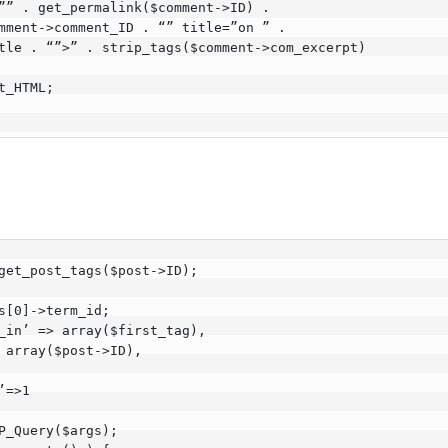
”” . get_permalink($comment->ID) .

mment->comment_ID . “” title=”on ” .

tle . “”>” . strip_tags($comment->com_excerpt)

t_HTML;

get_post_tags($post->ID);

s[0]->term_id;

_in’ => array($first_tag),

 array($post->ID),

=>1

P_Query($args);
