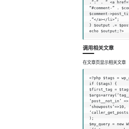
.”:” . ” <a href=
“#comment-” . $co
$comment->post_ti
.”</a></li>”;

} $output .= $pos
echo $output;?>
调用相关文章
在文章页显示相关文章
<?php $tags = wp_
if ($tags) {

$first_tag = $tag
$args=array(‘tag_
‘post__not_in’ =>
‘showposts’=>10,

‘caller_get_posts’
);

$my_query = new W