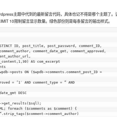
rdpress主题中代到的最新留言代码，具体也记不得是哪个主题了
IMIT 10限制留言显示数量。绿色部份则是每条留言的输出样式。
STINCT ID, post_title, post_password, comment_ID,

comment_author, comment_date_gmt, comment_approved,

ent_author_url,

_content,1,30) AS com_excerpt

ts

wpdb->posts ON ($wpdb->comments.comment_post_ID =

roved = ’1′ AND comment_type = ” AND

date_gmt DESC

->get_results($sql);

ML; foreach ($comments as $comment) {

”.strip_tags($comment->comment_author)
