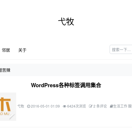
弋牧
邻居
关于
甜苦辣
WordPress各种标签调用集合
弋牧
2016-05-01 01:09
6424次浏览
2 条评论
生活工作 