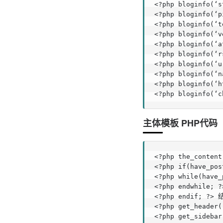
<?php bloginfo(
<?php bloginfo(‘
<?php bloginfo(
<?php bloginfo(‘
<?php bloginfo(‘
<?php bloginfo(‘
<?php bloginfo(
<?php bloginfo(‘
<?php bloginfo(‘
<?php bloginfo(
主体模板 PHP代码
<?php the_conten
<?php if(have_p
<?php while(hav
<?php endwhile; 
<?php endif; ?> 
<?php get_header
<?php get_sideba