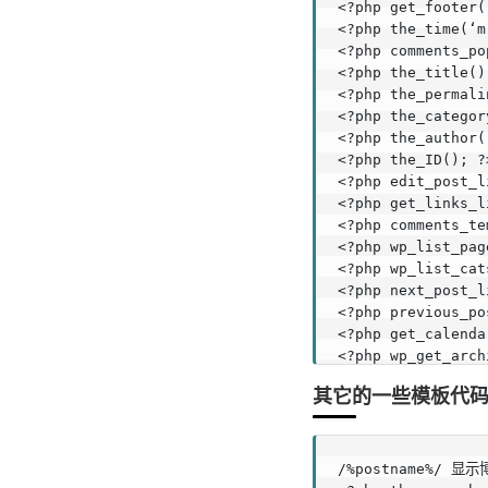
<?php get_footer
<?php the_time(
<?php comments_
<?php the_titl
<?php the_perm
<?php the_cate
<?php the_auth
<?php the_ID()
<?php edit_pos
<?php get_links_
<?php comments_t
<?php wp_list_
<?php wp_list_
<?php next_post
<?php previous_
<?php get_calend
<?php wp_get_a
<?php posts_n
其它的一些模板代
<?php bloginfo(
/%postname%/ 