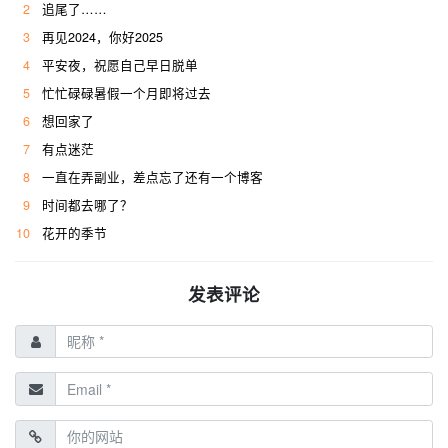
2
追尾了……
3
再见2024，你好2025
4
平安夜，祝愿自己早日脱单
5
忙忙碌碌暑假一个月即将过去
6
想回家了
7
有点迷茫
8
一直在弄副业，差点忘了还有一个博客
9
时间都去哪了？
10
花开的季节
发表评论