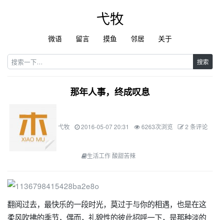
弋牧
微语
留言
摸鱼
邻居
关于
搜索
那年人事，终成叹息
弋牧
2016-05-07 20:31
6263次浏览
2 条评论
生活工作 酸甜苦辣
翻阅过去，最快乐的一段时光，莫过于与你的相遇，也是在这
柔风吹拂的季节，偶而，礼貌性的彼此招呼一下，是那种淡的