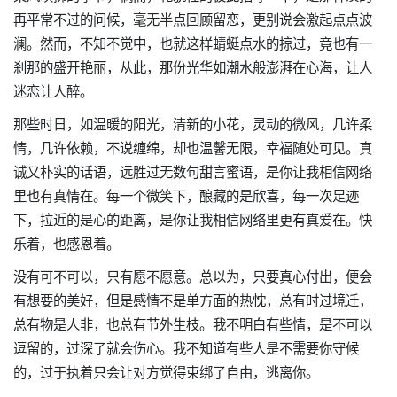
再平常不过的问候，毫无半点回顾留恋，更别说会激起点点波
澜。然而，不知不觉中，也就这样蜻蜓点水的掠过，竟也有一
刹那的盛开艳丽，从此，那份光华如潮水般澎湃在心海，让人
迷恋让人醉。
那些时日，如温暖的阳光，清新的小花，灵动的微风，几许柔
情，几许依赖，不说缠绵，却也温馨无限，幸福随处可见。真
诚又朴实的话语，远胜过无数句甜言蜜语，是你让我相信网络
里也有真情在。每一个微笑下，酿藏的是欣喜，每一次足迹
下，拉近的是心的距离，是你让我相信网络里更有真爱在。快
乐着，也感恩着。
没有可不可以，只有愿不愿意。总以为，只要真心付出，便会
有想要的美好，但是感情不是单方面的热忱，总有时过境迁，
总有物是人非，也总有节外生枝。我不明白有些情，是不可以
逗留的，过深了就会伤心。我不知道有些人是不需要你守候
的，过于执着只会让对方觉得束绑了自由，逃离你。