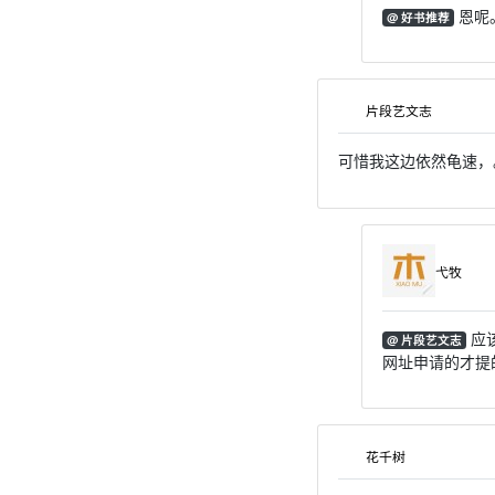
恩呢
@ 好书推荐
片段艺文志
可惜我这边依然龟速，
弋牧
应
@ 片段艺文志
网址申请的才提
花千树