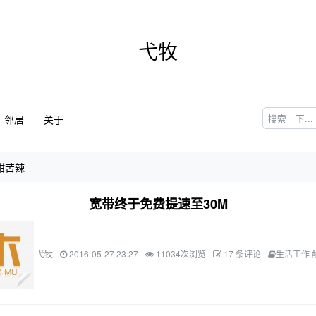
弋牧
邻居
关于
甜苦辣
宽带终于免费提速至30M
弋牧
2016-05-27 23:27
11034次浏览
17 条评论
生活工作 