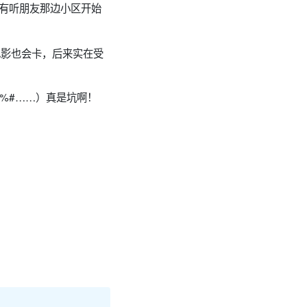
有听朋友那边小区开始
电影也会卡，后来实在受
%#……）真是坑啊！