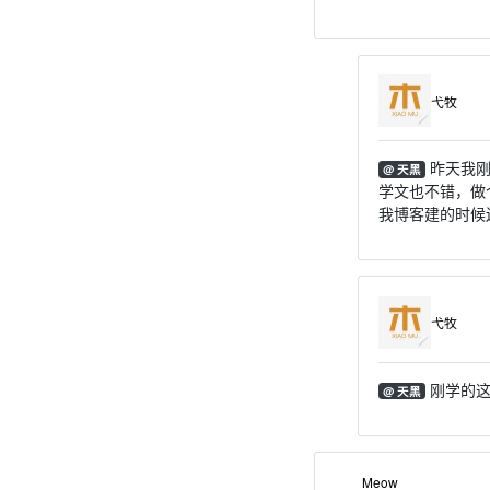
弋牧
昨天我刚
@ 天黑
学文也不错，做个
我博客建的时候
弋牧
刚学的这
@ 天黑
Meow