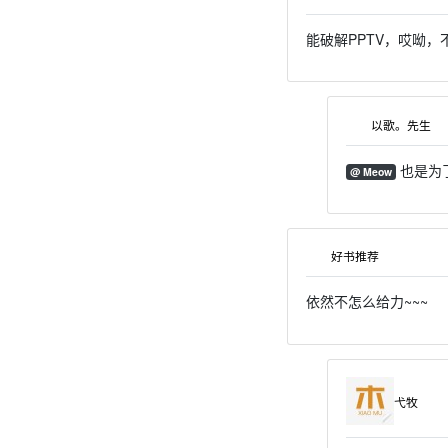
能破解PPTV，哎呦，
以歌。先生
也是为
@ Meow
好书推荐
依然不怎么给力~~~
弋牧