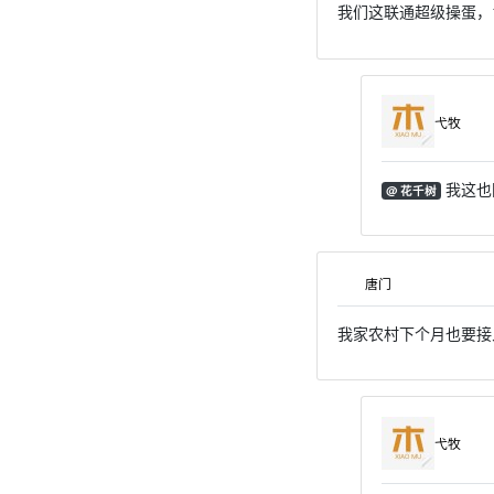
我们这联通超级操蛋，
弋牧
我这也
@ 花千树
唐门
我家农村下个月也要接
弋牧