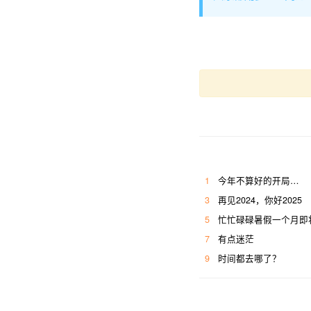
1
今年不算好的开局…
3
再见2024，你好2025
5
忙忙碌碌暑假一个月即
7
有点迷茫
9
时间都去哪了？