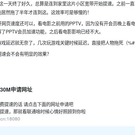
这一天终了好久，总算是连到家里这片小区宽带开始提速。之前一直
拖居然拖了半年才连到这。这效率可是够慢的！
开网页速度还可以，看电影之前用的PPTV，因为没有开会员晚上看
了PPTV会员加速功能，之后看电影影响已经不大。
游戏延迟就无奈了，几次玩游戏关键时候延迟，直接把人物拖死（%#
网速会不会有明显的效果？
30M申请网址
费提速的话 请点击下面的网址申请吧
提速，那就看联通啥时候心情好照顾到你啦
m.cn:18080
？