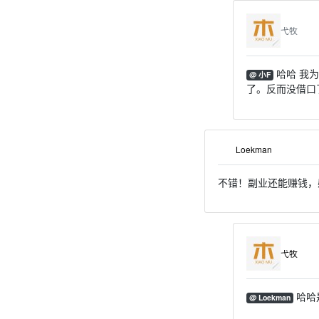
弋牧
哈哈 我
@ 小F
了。反而没借口
Loekman
不错！副业还能赚钱，
弋牧
哈哈
@ Loekman