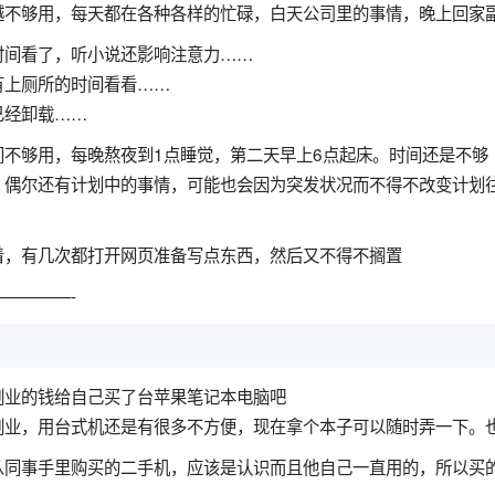
越不够用，每天都在各种各样的忙碌，白天公司里的事情，晚上回家
时间看了，听小说还影响注意力……
有上厕所的时间看看……
已经卸载……
间不够用，每晚熬夜到1点睡觉，第二天早上6点起床。时间还是不够
，偶尔还有计划中的事情，可能也会因为突发状况而不得不改变计划
着，有几次都打开网页准备写点东西，然后又不得不搁置
————-
副业的钱给自己买了台苹果笔记本电脑吧
副业，用台式机还是有很多不方便，现在拿个本子可以随时弄一下。
从同事手里购买的二手机，应该是认识而且他自己一直用的，所以买