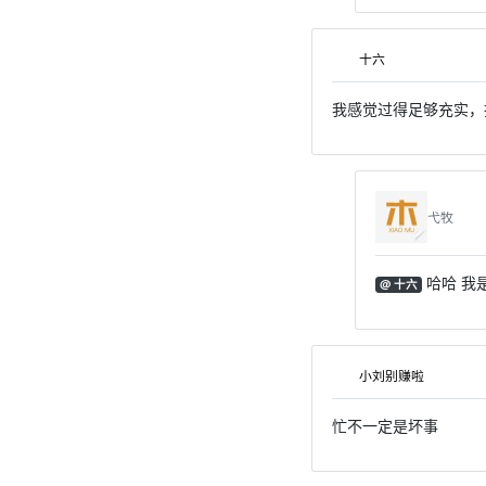
十六
我感觉过得足够充实，
弋牧
哈哈 我
@ 十六
小刘别赚啦
忙不一定是坏事