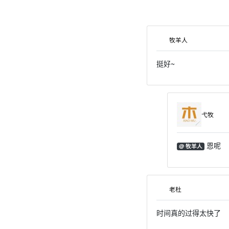
牧羊人
挺好~
弋牧
恩呢
@ 牧羊人
老杜
时间真的过得太快了