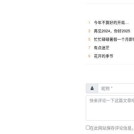
1
今年不算好的开局…
3
再见2024，你好2025
5
忙忙碌碌暑假一个月即
7
有点迷茫
9
花开的季节
在此网站保存评论信息