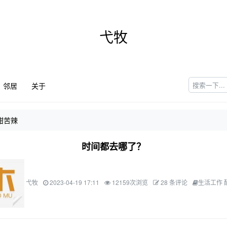
弋牧
邻居
关于
甜苦辣
时间都去哪了？
弋牧
2023-04-19 17:11
12159次浏览
28 条评论
生活工作 