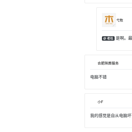
弋牧
是啊。最
@ 老杜
合肥殡葬服务
电脑不错
小F
我的感觉是自从电脑坏