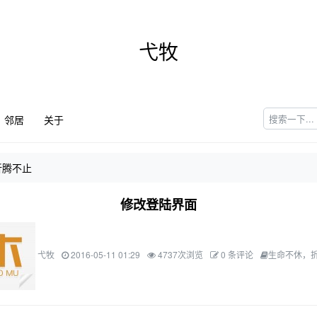
弋牧
邻居
关于
折腾不止
修改登陆界面
弋牧
2016-05-11 01:29
4737次浏览
0 条评论
生命不休，