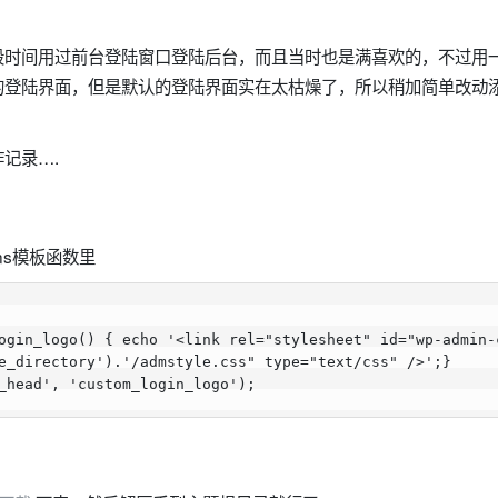
段时间用过前台登陆窗口登陆后台，而且当时也是满喜欢的，不过用
的登陆界面，但是默认的登陆界面实在太枯燥了，所以稍加简单改动添
记录….
ons模板函数里
ogin_logo() { echo '<link rel="stylesheet" id="wp-admin-
e_directory').'/admstyle.css" type="text/css" />';}
