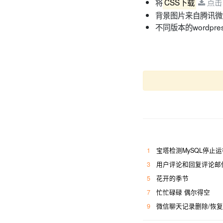
将
CSS下载
点击
背景图片来自腾讯微
不同版本的wordpr
1
宝塔检测MySQL停止
3
用户评论和回复评论邮
5
花开的季节
7
忙忙碌碌 偶尔得空
9
微信聊天记录删除/恢复