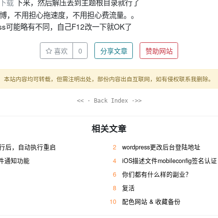
下载
下来，然后解压丢到主题根目录就行了
博，不用担心拖速度，不用担心费流量。。
ess可能略有不同，自己F12改一下就OK了
喜欢
0
分享文章
赞助网站
本站内容均可转载，但需注明出处，部份内容出自互联网，如有侵权联系我删除。
<< · Back Index ·>>
相关文章
运行后，自动执行重启
2
wordpress更改后台登陆地址
件通知功能
4
iOS描述文件mobileconfig签名认证
6
你们都有什么样的副业？
8
复活
10
配色网站 & 收藏备份