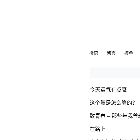
微语
留言
摸鱼
今天运气有点衰
这个账是怎么算的？
致青春 – 那些年我
在路上