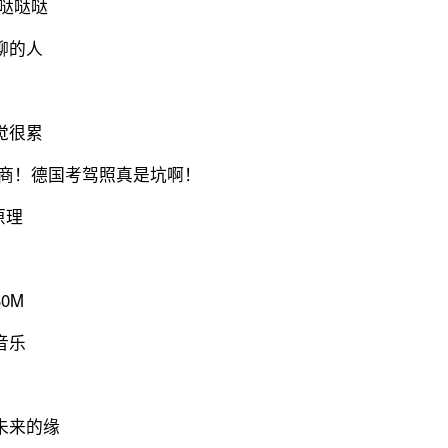
哒哒哒
聊的人
觉很累
智商！德国考驾照真是坑啊！
原理
0M
音乐
未来的缘